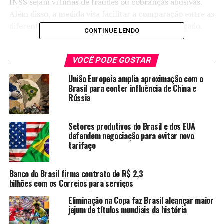
INSS sejam vítimas de fraudes ou cobranças abusivas.
Além disso, a medida visa facilitar a comparação entre as
diferentes opções de crédito disponíveis no mercado.
CONTINUE LENDO
A partir do fim de outubro, os beneficiários do INSS
poderão consultar as taxas de juros do empréstimo
VOCÊ PODE GOSTAR
consignado por meio do extrato do Meu INSS. O Meu
União Europeia amplia aproximação com o
INSS é um aplicativo que permite acessar diversos
Brasil para conter influência de China e
serviços relacionados ao benefício, como agendamento,
Rússia
consulta e emissão de comprovantes.
Setores produtivos do Brasil e dos EUA
defendem negociação para evitar novo
TÓPICOS RELACIONADOS:
BRASIL
EMPRÉSTIMO CONSIGNADO
INSS
MAIS TRANSPARÊNCIA
tarifaço
NOTÍCIAS
TAXAS DE JUROS
A SEGUIR
Banco do Brasil firma contrato de R$ 2,3
Ceará apresenta projeto de câmeras corporais no
bilhões com os Correios para serviços
sistema penitenciário em reunião nacional
Eliminação na Copa faz Brasil alcançar maior
NÃO PERCA
jejum de títulos mundiais da história
Senado discute projeto que quer incluir cidade e estado