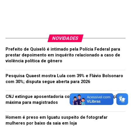
atenção de que a gente está se aproximando desse
espaço. Não são só as placas ou a sinalização luminosa.
Tudo isso é para chamar atenção. A iluminação não é só
para a rua, como a maior parte da iluminação pública
acontece. Tem que ser para as calçadas também com
NOVIDADES
uma intensidade maior porque o pedestre precisa ser
visível à noite quando ele vai fazer o cruzamento.”
Prefeito de Quixelô é intimado pela Polícia Federal para
prestar depoimento em inquérito relacionado a caso de
De acordo com o ministério da Saúde, mais de 107 mil
violência política de gênero
pessoas morreram atropeladas no Brasil no período de
2000 a 2010
Pesquisa Quaest mostra Lula com 39% e Flávio Bolsonaro
com 30%; disputa segue aberta para 2026
TÓPICOS RELACIONADOS:
FAIXA
PEDRESTE
CNJ extingue aposentadoria compulsória como punição
A SEGUIR
máxima para magistrados
Ministério Público Estadual realiza mobilização contra a
PEC 37
Homem é preso em Iguatu suspeito de fotografar
NÃO PERCA
mulheres por baixo da saia em loja
Após 20 anos, acusados pelo Massacre do Carandiru