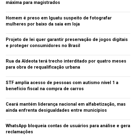
máxima para magistrados
Mondubim
01/06 (segunda-feira) – 15h
Homem é preso em Iguatu suspeito de fotografar
Rua Padre Nelson Farias, 50-A – Cozinha da Miquila
mulheres por baixo da saia em loja
Jangurussu
08/06 (segunda-feira) – 16h
Projeto de lei quer garantir preservação de jogos digitais
Avenida Governador Leonel Brizola, 290 – Associação
e proteger consumidores no Brasil
dos Moradores do Conjunto São Cristóvão
Pici
Rua da Aldeota terá trecho interditado por quatro meses
15/06 (segunda-feira) – 16h
para obra de requalificação urbana
Rua Entrada da Lua, 293 – Cozinha da Célia
José Walter
STF amplia acesso de pessoas com autismo nível 1 a
22/06 (segunda-feira) – 15h
benefício fiscal na compra de carros
Rua Pau Brasil, 100, Cidade Jardim 1 – Associação Santa
Luzia
Ceará mantém liderança nacional em alfabetização, mas
+ informações
ainda enfrenta desigualdades entre municípios
@grupo.imagens
WhatsApp bloqueia contas de usuários para análise e gera
TÓPICOS RELACIONADOS:
CULTURA
FORTALEZA
reclamações
MÁQUINAS
NOTÍCIAS
PARA
TEATRO