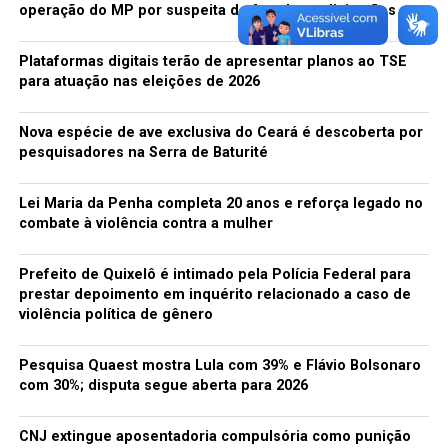
operação do MP por suspeita de fraude em licitações
Autor: Plínio Marcos
Direção: Edson Cândido
Plataformas digitais terão de apresentar planos ao TSE
Assessoria de Imprensa: Santa Pauta
para atuação nas eleições de 2026
Gerenciamento de Mídia Social – Lorena Louise –
Produção Executiva- Drica Marques
Nova espécie de ave exclusiva do Ceará é descoberta por
Iluminação: Felipe Rodrigues
pesquisadores na Serra de Baturité
Identidade Visual: Caio Pinheiro
Fotografia e captação de imagens: Régis Amora
Lei Maria da Penha completa 20 anos e reforça legado no
Núcleo de ações formativas:
combate à violência contra a mulher
Psicóloga – Nadja Pereira
Assistente Social – Cíntia Daisy
Prefeito de Quixelô é intimado pela Polícia Federal para
Elenco
prestar depoimento em inquérito relacionado a caso de
Nina: Larissa Montenegro
violência política de gênero
Zé: Nairton Santos
Pesquisa Quaest mostra Lula com 39% e Flávio Bolsonaro
QUANDO AS MÁQUINAS PARAM – de Plínio Marcos
com 30%; disputa segue aberta para 2026
Espetáculo teatral com o Grupo Imagens de Teatro
Fortaleza – CE
CNJ extingue aposentadoria compulsória como punição