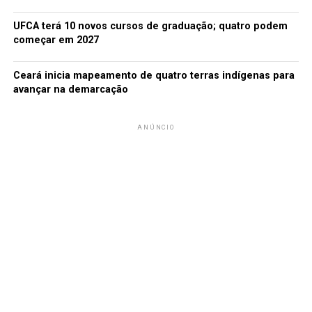
A SEGUIR
UFCA terá 10 novos cursos de graduação; quatro podem
ANP confirma presença de petróleo cru em terreno de
começar em 2027
agricultor no Ceará
Ceará inicia mapeamento de quatro terras indígenas para
NÃO PERCA
Risco de disseminação de ebola no mundo é ‘baixo’, diz
avançar na demarcação
OMS
ANÚNCIO
redacao