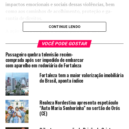
impactos emocionais e sociais dessas violências, bem
como aos caminhos de acolhimento, proteção e ga-
rantia de direitos.
CONTINUE LENDO
A ação busca ampliar o debate para além da cena
teatral, fortalecendo a conscientização e con-tribuindo
VOCÊ PODE GOSTAR
para a construção de uma rede de apoio, cuidado e
enfrentamento à violência domésti-ca.
Passageiro quebra televisão recém-
comprada após ser impedido de embarcar
O Grupo Imagens de Teatro comemorando 23 anos de
com aparelho em rodoviária de Fortaleza
existência, apresenta o espetáculo “Quando as Máquinas
Fortaleza tem a maior valorização imobiliária
Param”, clássico do dramaturgo brasileiro Plínio
do Brasil, aponta índice
Marcos, que mergulha nas tensões sociais e emocionais
de um casal atravessado pela pobreza, pelo desemprego
e pela violência doméstica. Projeto apoiado pelo X Edital
Realeza Nordestina apresenta espetáculo
das Artes de Fortaleza – SECULTFOR – Lei no
“Auto Maria Senhorinha” no sertão de Orós
10.432/2015.
(CE)