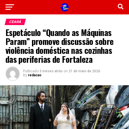
CEARÁ
Espetáculo “Quando as Máquinas
Param” promove discussão sobre
violência doméstica nas cozinhas
das periferias de Fortaleza
Publicado
3 meses atrás
on
21 de maio de 2026
By
redacao