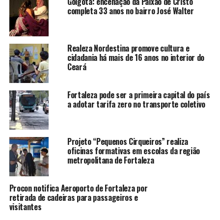
Gólgota: encenação da Paixão de Cristo
completa 33 anos no bairro José Walter
Realeza Nordestina promove cultura e
cidadania há mais de 16 anos no interior do
Ceará
Fortaleza pode ser a primeira capital do país
a adotar tarifa zero no transporte coletivo
Projeto “Pequenos Cirqueiros” realiza
A trama acompanha Nina e Zé, moradores de uma
oficinas formativas em escolas da região
favela, que vivem uma intensa crise conjugal
metropolitana de Fortaleza
desencadeada pela falta de trabalho do esposo. O que
parecia ser um matrimônio sólido passa a ruir diante da
Procon notifica Aeroporto de Fortaleza por
miséria, do desespero e de uma decisão equivocada
retirada de cadeiras para passageiros e
visitantes
tomada por Zé, conduzindo o casal a um inevitável
colapso. É nesse momento que “as máquinas param” —