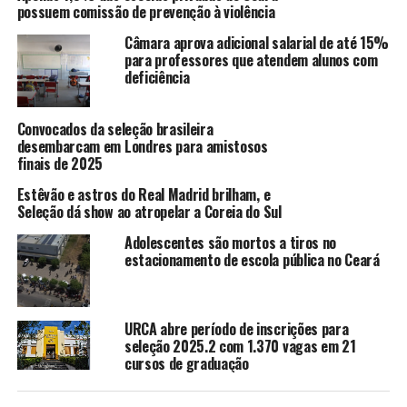
possuem comissão de prevenção à violência
Contato (88)35815653
Câmara aprova adicional salarial de até 15%
para professores que atendem alunos com
TÓPICOS RELACIONADOS:
CURRÍCULOS
ESCOLA
MARISTA
deficiência
PROFESSOR
SELEÇÃO
A SEGUIR
Convocados da seleção brasileira
Empregos – Confira lista de vagas
desembarcam em Londres para amistosos
finais de 2025
NÃO PERCA
Está buscando uma vaga? Talvez encontre aqui!
Estêvão e astros do Real Madrid brilham, e
Seleção dá show ao atropelar a Coreia do Sul
Adolescentes são mortos a tiros no
redacao
estacionamento de escola pública no Ceará
URCA abre período de inscrições para
seleção 2025.2 com 1.370 vagas em 21
cursos de graduação