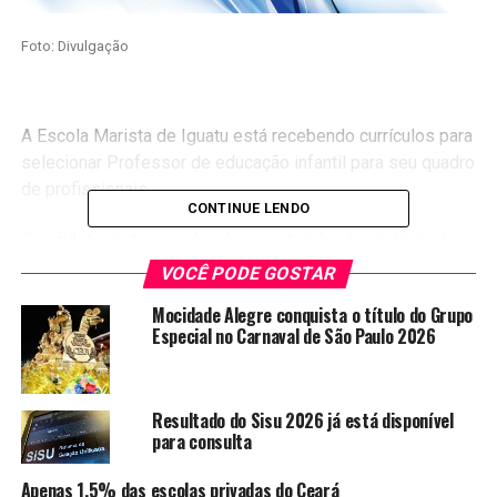
Foto: Divulgação
A Escola Marista de Iguatu está recebendo currículos para
selecionar Professor de educação infantil para seu quadro
de profissionais.
CONTINUE LENDO
Candidatos interessados devem atender à exigência de
formação em Pedagogia e no mínimo de 1 ano de
VOCÊ PODE GOSTAR
experiência de sala de aula.
Mocidade Alegre conquista o título do Grupo
Especial no Carnaval de São Paulo 2026
A seleção já recebe a documentação, e outras
informações podem ser obtidas pelo serviço.
Serviço
Resultado do Sisu 2026 já está disponível
para consulta
Escola Marista Champagnat de Iguatu
Av. João Vicente Alves,19
Apenas 1,5% das escolas privadas do Ceará
Bairro João Paulo II