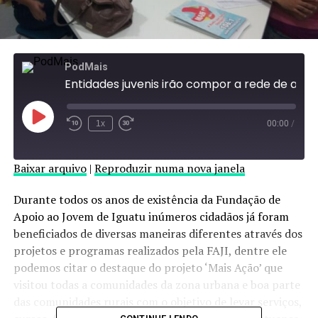
PodMais
Entidades juvenis irão compor a rede de articulação da FAJI
Reproduzir
1x
00:00
/
episódio
Baixar arquivo
|
Reproduzir numa nova janela
Durante todos os anos de existência da Fundação de
Apoio ao Jovem de Iguatu inúmeros cidadãos já foram
beneficiados de diversas maneiras diferentes através dos
projetos e programas realizados pela FAJI, dentre ele
podemos citar o destaque do projeto ‘Mais Ação’ que
visitou todas a comunidades da zona urbana e boa parte
das comunidades rurais com o objetivo de levar serviços,