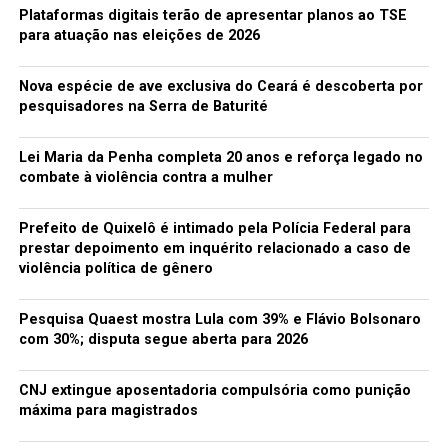
Fundação de Apoio ao Jovem de Iguatu.
Plataformas digitais terão de apresentar planos ao TSE
para atuação nas eleições de 2026
Os projetos e o trabalho da FAJI podem ser conferidos
em seu site oficial
faji.org.br
Nova espécie de ave exclusiva do Ceará é descoberta por
pesquisadores na Serra de Baturité
Tocador
00:00
00:00
de
Lei Maria da Penha completa 20 anos e reforça legado no
áudio
TÓPICOS RELACIONADOS:
FAJI
JUVENIL
JUVENTUDE
combate à violência contra a mulher
MAIS AÇÃO
MAIS FM
ONG ADOTA IGUATU
STUDIO LIVRE MAIS FM
Prefeito de Quixelô é intimado pela Polícia Federal para
A SEGUIR
prestar depoimento em inquérito relacionado a caso de
II Intervenção urbana acontece neste sábado em Iguatu
violência política de gênero
NÃO PERCA
Iguatu e Crateús recebem novos polos da Universidade
Pesquisa Quaest mostra Lula com 39% e Flávio Bolsonaro
Aberta do Brasil
com 30%; disputa segue aberta para 2026
CNJ extingue aposentadoria compulsória como punição
redacao
máxima para magistrados