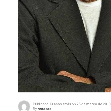
Publicado
13 anos atrás
on
25 de março de 2013
By
redacao