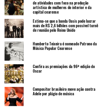
de atividades com foco na produção
da última quarta-feira (07).
artística de mulheres do interior e da
capital cearense
Apresentada por Anna Faris e sua co-estrela no seriado
Estima-se que a banda Oasis pode lucrar
“Mom” Allison Janney, a única grande premiação
mais de R$ 2,6 bilhões com possível turnê
inteiramente determinada pelo público ocupou mais
de reunião pelo Reino Unido
uma vez o Nokia Theater de Los Angeles para nomear os
favoritos da televisão, cinema e música. O evento
Humberto Teixeira é nomeado Patrono da
também foi transmitido ao vivo pela rede de televisão
Música Popular Cearense
norte-americana CBS.
Na música Taylor Swift e Ed Sheeran foram os grandes
Confira as premiações da 96ª edição do
vencedores da noite. Taylor levou Artista Feminina
Oscar
Favorita, Artista Pop Favorito e Canção Favorita (por
“Shake It Off”), enquanto Sheeran saiu com os troféus
de Artista Masculino Favorito e Melhor álbum (por “x”).
Compositor brasileiro move ação contra
Confira abaixo a lista completa. Para saber os
Adele por plágio de música
vencedores nas categorias de filme e televisão, acesse
este link.