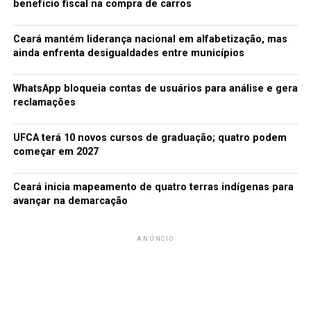
benefício fiscal na compra de carros
Hunter Hayes
Ceará mantém liderança nacional em alfabetização, mas
Luke Bryan
ainda enfrenta desigualdades entre municípios
Tim McGraw
WhatsApp bloqueia contas de usuários para análise e gera
reclamações
ARSTISTA COUNTRY FEMININO FAVORITO
Carrie Underwood
UFCA terá 10 novos cursos de graduação; quatro podem
começar em 2027
Dolly Parton
Ceará inicia mapeamento de quatro terras indígenas para
Faith Hill
avançar na demarcação
Lucy Hale
ANÚNCIO
Miranda Lambert
GRUPO COUNTRY FAVORITO