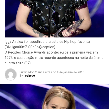
Iggy Azalea foi escolhida a artista de Hip hop favorita
(Divulgau00e7u00e3o)[/caption]
O People’s Choice Awards aconteceu pela primeira vez em
1975, e sua edição mais recente aconteceu na noite da última
quarta-feira (07).
Publicado
12 anos atrás
on
9 de janeiro de 2015
By
redacao