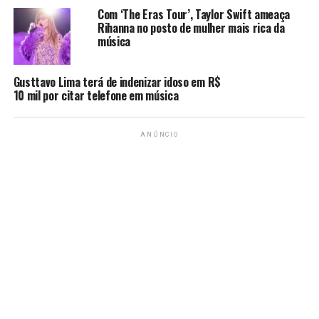
Com ‘The Eras Tour’, Taylor Swift ameaça
A votação do People’s Choice Awards acontece através
Rihanna no posto de mulher mais rica da
do site PeoplesChoice.com, onde os fãs determinam
música
inclusive as categorias que serão premiadas
anualmente.
Gusttavo Lima terá de indenizar idoso em R$
10 mil por citar telefone em música
ARTISTA MASCULINO FAVORITO
ANÚNCIO
Blake Shelton
Ed Sheeran
John Legend
Pharrell Williams
Sam Smith
ARTISTA FEMININO FAVORITO