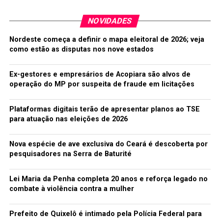
Beyoncé
NOVIDADES
Nordeste começa a definir o mapa eleitoral de 2026; veja
Iggy Azalea
como estão as disputas nos nove estados
Katy Perry
Ex-gestores e empresários de Acopiara são alvos de
Sia
operação do MP por suspeita de fraude em licitações
Taylor Swift
Plataformas digitais terão de apresentar planos ao TSE
para atuação nas eleições de 2026
GRUPO FAVORITO
Nova espécie de ave exclusiva do Ceará é descoberta por
Coldplay
pesquisadores na Serra de Baturité
Imagine Dragons
Lei Maria da Penha completa 20 anos e reforça legado no
combate à violência contra a mulher
Maroon 5
One Direction
Prefeito de Quixelô é intimado pela Polícia Federal para