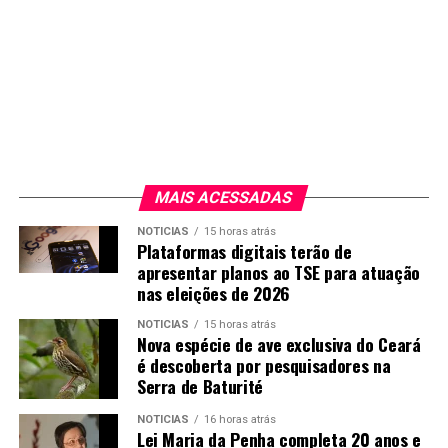
The Band Perry
Florida Georgia Line
Lady Antebellum
Rascal Flatts
Zac Brown Band
MAIS ACESSADAS
ARTISTA DE POP FAVORITO
NOTICIAS
15 horas atrás
Plataformas digitais terão de
apresentar planos ao TSE para atuação
Beyoncé
nas eleições de 2026
Jennifer Lopez
NOTICIAS
15 horas atrás
Nova espécie de ave exclusiva do Ceará
é descoberta por pesquisadores na
Jessie J
Serra de Baturité
Sia
NOTICIAS
16 horas atrás
Lei Maria da Penha completa 20 anos e