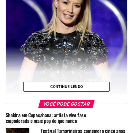
CONTINUE LENDO
VOCÊ PODE GOSTAR
Iggy Azalea foi escolhida a artista de Hip hop favorita
(Divulgau00e7u00e3o)
Shakira em Copacabana: artista vive fase
empoderada e mais pop do que nunca
O People’s Choice Awards aconteceu pela primeira vez
Festival Tamarineiras comemora cinco anos
em 1975, e sua edição mais recente aconteceu na noite