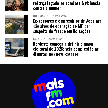
Taylor Swift
reforça legado no combate à violência
contra a mulher
ARTISTA DE HIP-HOP FAVORITO
NOTICIAS
15 horas atrás
Ex-gestores e empresários de Acopiara
Drake
são alvos de operação do MP por
suspeita de fraude em licitações
Iggy Azalea
IGUATU
4 horas atrás
Nordeste começa a definir o mapa
Jay Z
eleitoral de 2026; veja como estão as
disputas nos nove estados
Nicki Minaj
T.I.
ARTISTA DE R&B FAVORITO
Chris Brown
Jennifer Hudson
John Legend