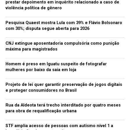
prestar depoimento em inquérito relacionado a caso de
violência política de gênero
OneRepublic
ARTISTA REVELAÇÃO FAVORITO
Pesquisa Quaest mostra Lula com 39% e Flávio Bolsonaro
com 30%; disputa segue aberta para 2026
5 Seconds of Summer
CNJ extingue aposentadoria compulsória como punição
Charli XCX
máxima para magistrados
Fifth Harmony
Homem é preso em Iguatu suspeito de fotografar
mulheres por baixo da saia em loja
Meghan Trainor
Projeto de lei quer garantir preservação de jogos digitais
Sam Smith
e proteger consumidores no Brasil
ARSTISTA COUNTRY MASCULINO FAVORITO
Rua da Aldeota terá trecho interditado por quatro meses
Blake Shelton
para obra de requalificação urbana
Brad Paisley
STF amplia acesso de pessoas com autismo nível 1 a