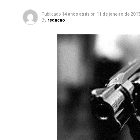
Publicado
14 anos atrás
on
11 de janeiro de 201
By
redacao