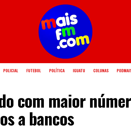
POLICIAL
FUTEBOL
POLÍTICA
IGUATU
COLUNAS
PODMAI
ado com maior númer
os a bancos