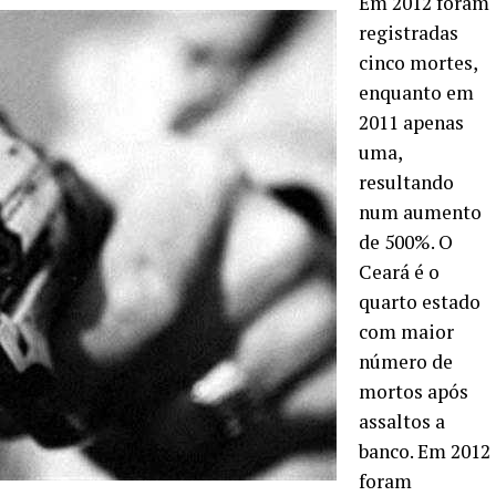
Em 2012 foram
registradas
cinco mortes,
enquanto em
2011 apenas
uma,
resultando
num aumento
de 500%. O
Ceará é o
quarto estado
com maior
número de
mortos após
assaltos a
banco. Em 2012
foram