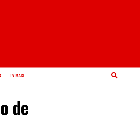
S
TV MAIS
o de