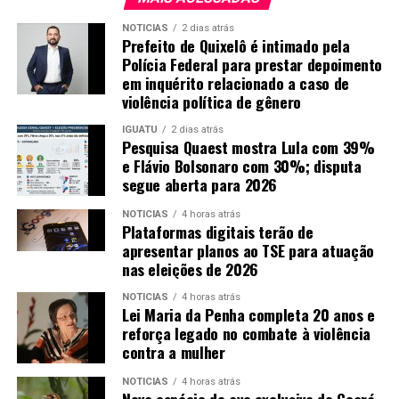
NOTICIAS
2 dias atrás
Prefeito de Quixelô é intimado pela
Polícia Federal para prestar depoimento
em inquérito relacionado a caso de
violência política de gênero
IGUATU
2 dias atrás
Pesquisa Quaest mostra Lula com 39%
e Flávio Bolsonaro com 30%; disputa
segue aberta para 2026
NOTICIAS
4 horas atrás
Plataformas digitais terão de
apresentar planos ao TSE para atuação
nas eleições de 2026
NOTICIAS
4 horas atrás
Lei Maria da Penha completa 20 anos e
reforça legado no combate à violência
contra a mulher
NOTICIAS
4 horas atrás
Nova espécie de ave exclusiva do Ceará