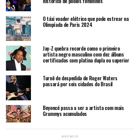
histórico de pódios femininos
pensar em Beyoncé redefinindo R&B em pleno 2013?
Por favor! E, claro, com todos os dedinhos do marido e
O táxi voador elétrico que pode estrear na
produtor Jay-Z!
Olimpíada de Paris 2024
Fonte: PapelPop
TÓPICOS RELACIONADOS:
BEYONCÉ
JAY-Z
KANYE
Jay-Z quebra recorde como o primeiro
PARIS
TURNÊ
artista negro masculino com dez álbuns
certificados com platina dupla ou superior
A SEGUIR
Oito minutos de clipe sobre o amor de um casal em
“Mirrors”, de Justin Timberlake
Turnê de despedida de Roger Waters
passará por seis cidades do Brasil
NÃO PERCA
Madonna lançará DVD em maio
Beyoncé passa a ser a artista com mais
redacao
Grammys acumulados
ANÚNCIO