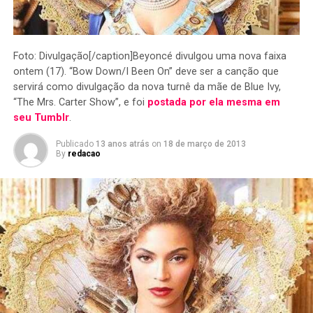
Foto: Divulgação[/caption]Beyoncé divulgou uma nova faixa
ontem (17). “Bow Down/I Been On” deve ser a canção que
servirá como divulgação da nova turnê da mãe de Blue Ivy,
“The Mrs. Carter Show”, e foi
postada por ela mesma em
seu Tumblr
.
Publicado
13 anos atrás
on
18 de março de 2013
By
redacao