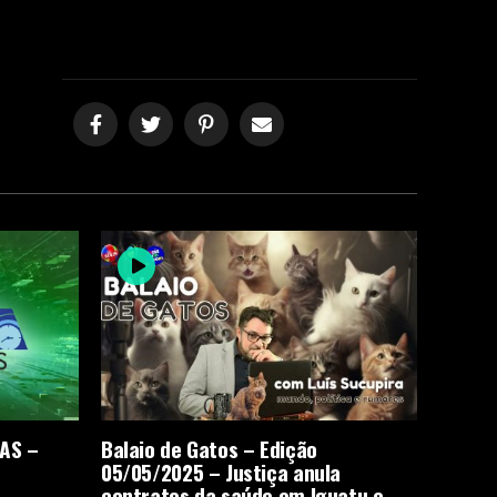
IAS –
Balaio de Gatos – Edição
05/05/2025 – Justiça anula
contratos da saúde em Iguatu e