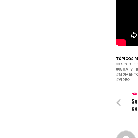
TÓPICOS R
ESPORTE 
IGUATV
MOMENTO
VÍDEO
NÃ
Se
co