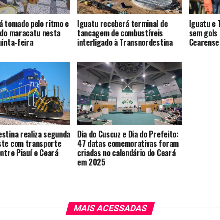
á tomado pelo ritmo e
Iguatu receberá terminal de
Iguatu e 
 do maracatu nesta
tancagem de combustíveis
sem gols 
uinta-feira
interligado à Transnordestina
Cearense
stina realiza segunda
Dia do Cuscuz e Dia do Prefeito:
ste com transporte
47 datas comemorativas foram
entre Piauí e Ceará
criadas no calendário do Ceará
em 2025
MAIS ACESSADAS