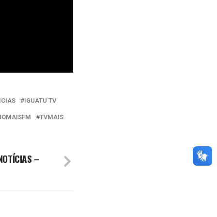
ICIAS
IGUATU TV
IOMAISFM
TVMAIS
NOTÍCIAS –