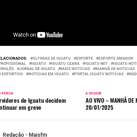
ELACIONADOS:
ÚLTIMAS DE IGUATU
ESPORTE
ESPORTE AMADOR
PROFISSIONAL
IGUATU
IGUATU CEARÁ
IGUATU NET
IGUATU NOT
INGLÊS
JORNAL DE IGUATU
MAIS NOTÍCIAS
MANHÃ DE NOTÍCIAS
 ESPORTIVO
NOTÍCIAS EM IGUATU
PORTAL IGUATU NOTICIAS
RÁD
O PERCA
A SEGUIR
rvidores de Iguatu decidem
AO VIVO – MANHÃ DE 
ntinuar em greve
20/01/2025
Redação - Maisfm