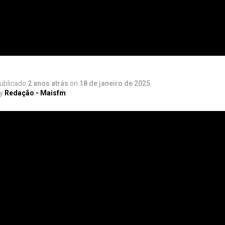
ublicado
2 anos atrás
on
18 de janeiro de 2025
y
Redação - Maisfm