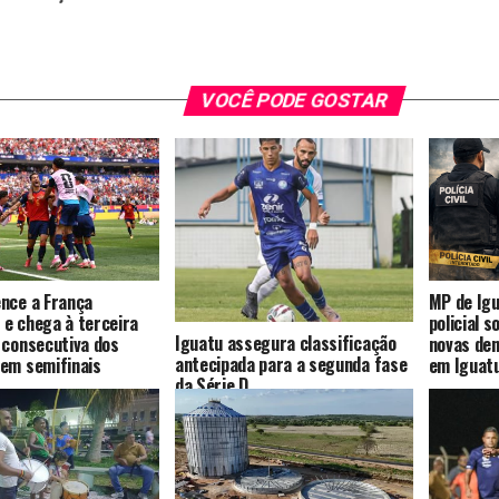
VOCÊ PODE GOSTAR
nce a França
MP de Igu
e chega à terceira
policial 
Iguatu assegura classificação
 consecutiva dos
novas de
antecipada para a segunda fase
em semifinais
em Iguat
da Série D