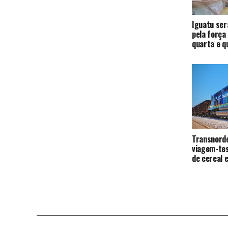
Iguatu ser
pela força
quarta e q
Transnorde
viagem-te
de cereal 